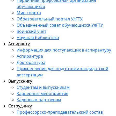
Первичная профсоюзная организация
обучающихся
Мир спорта
Образовательный портал УлГТУ
Объединенный совет обучающихся УлГТУ
Воинский учет
Научная библиотека
Аспиранту
Информация для поступающих в аспирантуру
Аспирантура
Докторантура
Прикрепление для подготовки кандидатской
диссертации
Выпускнику
Студентам и выпускникам
Карьерные мероприятия
Кадровым партнерам
Сотруднику
Профессорско-преподавательский состав