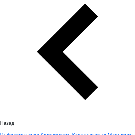
Назад
Инфраструктура
Доступность
Карта кампуса
Маршруты