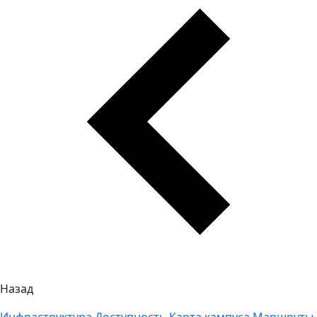
Назад
Инфраструктура
Доступность
Карта кампуса
Маршруты