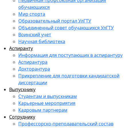
Первичная профсоюзная организация
обучающихся
Мир спорта
Образовательный портал УлГТУ
Объединенный совет обучающихся УлГТУ
Воинский учет
Научная библиотека
Аспиранту
Информация для поступающих в аспирантуру
Аспирантура
Докторантура
Прикрепление для подготовки кандидатской
диссертации
Выпускнику
Студентам и выпускникам
Карьерные мероприятия
Кадровым партнерам
Сотруднику
Профессорско-преподавательский состав