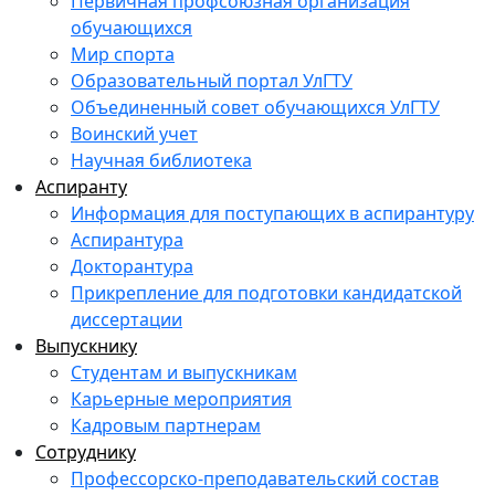
Первичная профсоюзная организация
обучающихся
Мир спорта
Образовательный портал УлГТУ
Объединенный совет обучающихся УлГТУ
Воинский учет
Научная библиотека
Аспиранту
Информация для поступающих в аспирантуру
Аспирантура
Докторантура
Прикрепление для подготовки кандидатской
диссертации
Выпускнику
Студентам и выпускникам
Карьерные мероприятия
Кадровым партнерам
Сотруднику
Профессорско-преподавательский состав