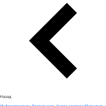
Назад
Инфраструктура
Доступность
Карта кампуса
Маршруты