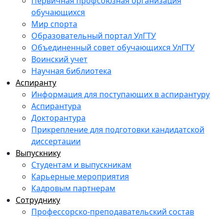
Первичная профсоюзная организация
обучающихся
Мир спорта
Образовательный портал УлГТУ
Объединенный совет обучающихся УлГТУ
Воинский учет
Научная библиотека
Аспиранту
Информация для поступающих в аспирантуру
Аспирантура
Докторантура
Прикрепление для подготовки кандидатской
диссертации
Выпускнику
Студентам и выпускникам
Карьерные мероприятия
Кадровым партнерам
Сотруднику
Профессорско-преподавательский состав