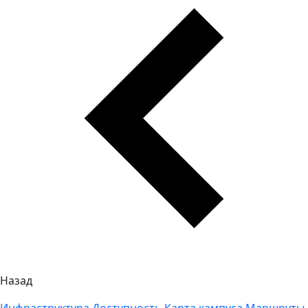
Назад
Инфраструктура
Доступность
Карта кампуса
Маршруты