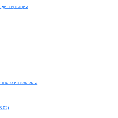
й диссертации
нного интеллекта
3.02)