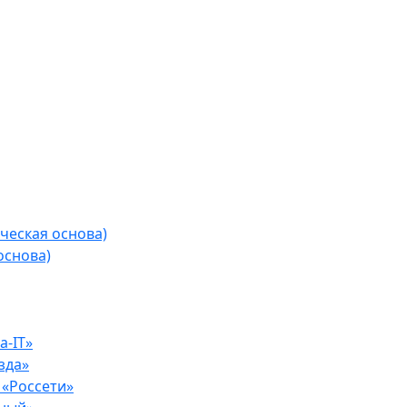
ческая основа)
основа)
-IT»
зда»
«Россети»