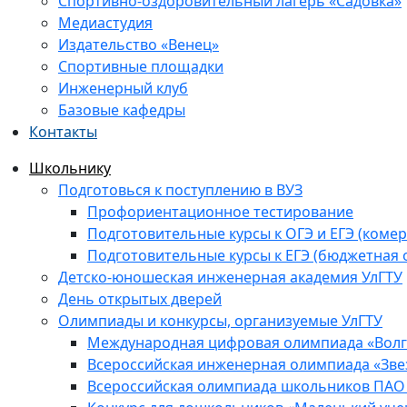
Спортивно-оздоровительный лагерь «Садовка»
Медиастудия
Издательство «Венец»
Спортивные площадки
Инженерный клуб
Базовые кафедры
Контакты
Школьнику
Подготовься к поступлению в ВУЗ
Профориентационное тестирование
Подготовительные курсы к ОГЭ и ЕГЭ (комер
Подготовительные курсы к ЕГЭ (бюджетная 
Детско-юношеская инженерная академия УлГТУ
День открытых дверей
Олимпиады и конкурсы, организуемые УлГТУ
Международная цифровая олимпиада «Волга
Всероссийская инженерная олимпиада «Зве
Всероссийская олимпиада школьников ПАО 