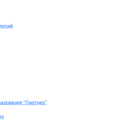
логий
азования "Партнер"
ру