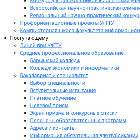
Конкурс для дошкольников «Маленький уч
Всероссийская научно-практическая олимп
Региональный научно-практический конкур
Профориентационные проекты УлГТУ
Компьютерная школа факультета информационн
Поступающему
Лицей при УлГТУ
Среднее профессиональное образование
Барышский колледж
Колледж экономики и информатики
Бакалавриат и специалитет
Выбор специальности
Вступительные испытания
Платное обучение
Целевой прием
Экран приема и конкурсные списки
Перечень образовательных программ
Адреса и контакты
Информация обязательная для публикации