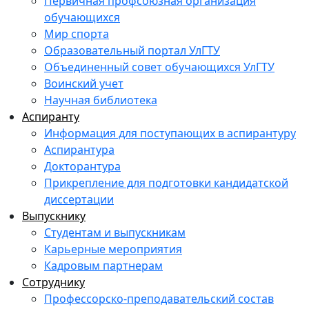
Первичная профсоюзная организация
обучающихся
Мир спорта
Образовательный портал УлГТУ
Объединенный совет обучающихся УлГТУ
Воинский учет
Научная библиотека
Аспиранту
Информация для поступающих в аспирантуру
Аспирантура
Докторантура
Прикрепление для подготовки кандидатской
диссертации
Выпускнику
Студентам и выпускникам
Карьерные мероприятия
Кадровым партнерам
Сотруднику
Профессорско-преподавательский состав