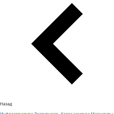
Назад
Инфраструктура
Доступность
Карта кампуса
Маршруты