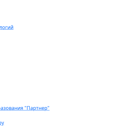
логий
азования "Партнер"
ру