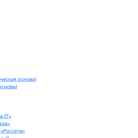
ческая основа)
основа)
-IT»
зда»
«Россети»