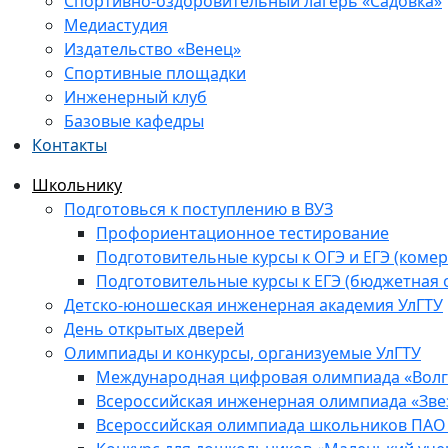
Спортивно-оздоровительный лагерь «Садовка»
Медиастудия
Издательство «Венец»
Спортивные площадки
Инженерный клуб
Базовые кафедры
Контакты
Школьнику
Подготовься к поступлению в ВУЗ
Профориентационное тестирование
Подготовительные курсы к ОГЭ и ЕГЭ (комер
Подготовительные курсы к ЕГЭ (бюджетная 
Детско-юношеская инженерная академия УлГТУ
День открытых дверей
Олимпиады и конкурсы, организуемые УлГТУ
Международная цифровая олимпиада «Волга
Всероссийская инженерная олимпиада «Зве
Всероссийская олимпиада школьников ПАО 