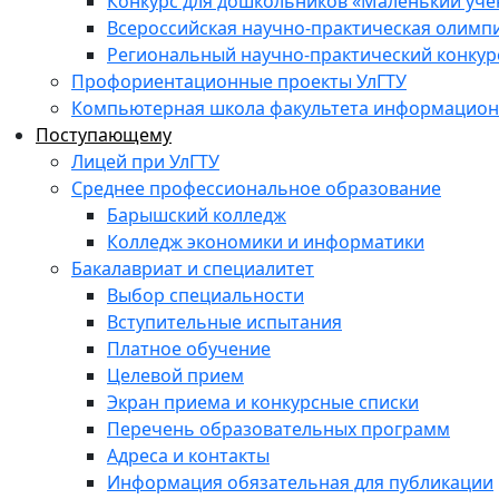
Конкурс для дошкольников «Маленький уч
Всероссийская научно-практическая олимп
Региональный научно-практический конкур
Профориентационные проекты УлГТУ
Компьютерная школа факультета информационн
Поступающему
Лицей при УлГТУ
Среднее профессиональное образование
Барышский колледж
Колледж экономики и информатики
Бакалавриат и специалитет
Выбор специальности
Вступительные испытания
Платное обучение
Целевой прием
Экран приема и конкурсные списки
Перечень образовательных программ
Адреса и контакты
Информация обязательная для публикации