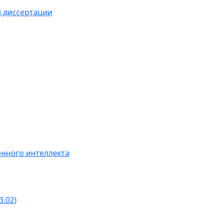
й диссертации
нного интеллекта
3.02)