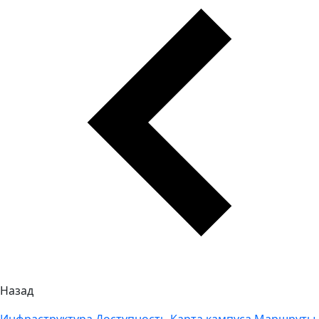
Назад
Инфраструктура
Доступность
Карта кампуса
Маршруты