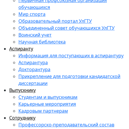
Первичная профсоюзная организация
обучающихся
Мир спорта
Образовательный портал УлГТУ
Объединенный совет обучающихся УлГТУ
Воинский учет
Научная библиотека
Аспиранту
Информация для поступающих в аспирантуру
Аспирантура
Докторантура
Прикрепление для подготовки кандидатской
диссертации
Выпускнику
Студентам и выпускникам
Карьерные мероприятия
Кадровым партнерам
Сотруднику
Профессорско-преподавательский состав