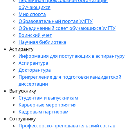
Первичная профсоюзная организация
обучающихся
Мир спорта
Образовательный портал УлГТУ
Объединенный совет обучающихся УлГТУ
Воинский учет
Научная библиотека
Аспиранту
Информация для поступающих в аспирантуру
Аспирантура
Докторантура
Прикрепление для подготовки кандидатской
диссертации
Выпускнику
Студентам и выпускникам
Карьерные мероприятия
Кадровым партнерам
Сотруднику
Профессорско-преподавательский состав