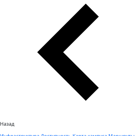
Назад
Инфраструктура
Доступность
Карта кампуса
Маршруты