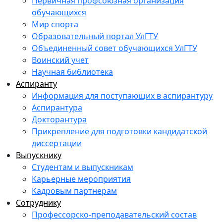
Первичная профсоюзная организация
обучающихся
Мир спорта
Образовательный портал УлГТУ
Объединенный совет обучающихся УлГТУ
Воинский учет
Научная библиотека
Аспиранту
Информация для поступающих в аспирантуру
Аспирантура
Докторантура
Прикрепление для подготовки кандидатской
диссертации
Выпускнику
Студентам и выпускникам
Карьерные мероприятия
Кадровым партнерам
Сотруднику
Профессорско-преподавательский состав