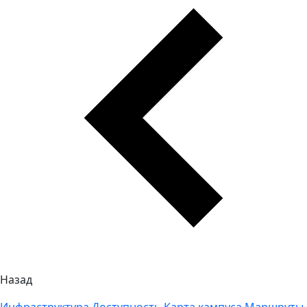
Назад
Инфраструктура
Доступность
Карта кампуса
Маршруты