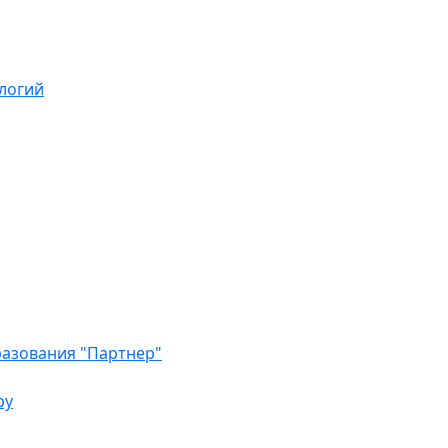
логий
азования "Партнер"
ру