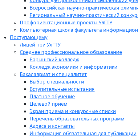
Конкурс для дошкольников «Маленький уч
Всероссийская научно-практическая олимп
Региональный научно-практический конкур
Профориентационные проекты УлГТУ
Компьютерная школа факультета информационн
Поступающему
Лицей при УлГТУ
Среднее профессиональное образование
Барышский колледж
Колледж экономики и информатики
Бакалавриат и специалитет
Выбор специальности
Вступительные испытания
Платное обучение
Целевой прием
Экран приема и конкурсные списки
Перечень образовательных программ
Адреса и контакты
Информация обязательная для публикации