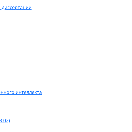
й диссертации
нного интеллекта
3.02)