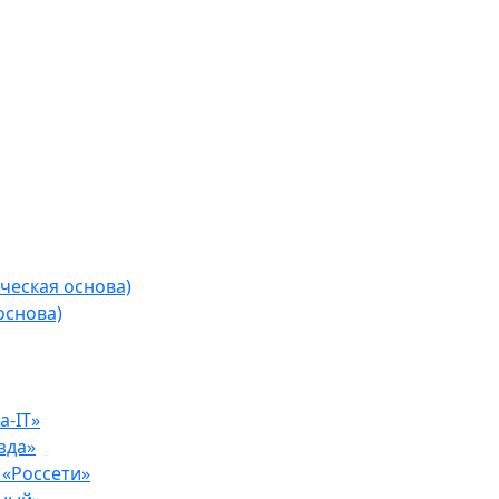
ческая основа)
основа)
-IT»
зда»
«Россети»