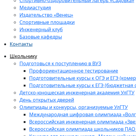
Спортивно-оздоровительный лагерь «Садовка»
Медиастудия
Издательство «Венец»
Спортивные площадки
Инженерный клуб
Базовые кафедры
Контакты
Школьнику
Подготовься к поступлению в ВУЗ
Профориентационное тестирование
Подготовительные курсы к ОГЭ и ЕГЭ (комер
Подготовительные курсы к ЕГЭ (бюджетная 
Детско-юношеская инженерная академия УлГТУ
День открытых дверей
Олимпиады и конкурсы, организуемые УлГТУ
Международная цифровая олимпиада «Волга
Всероссийская инженерная олимпиада «Зве
Всероссийская олимпиада школьников ПАО 