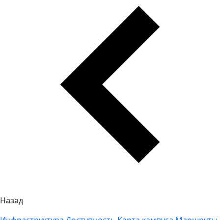
Назад
Инфраструктура
Доступность
Карта кампуса
Маршруты