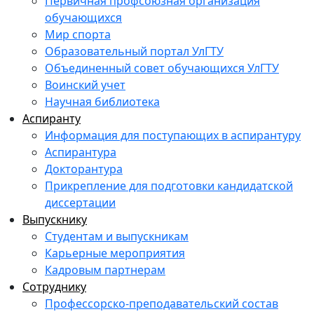
Первичная профсоюзная организация
обучающихся
Мир спорта
Образовательный портал УлГТУ
Объединенный совет обучающихся УлГТУ
Воинский учет
Научная библиотека
Аспиранту
Информация для поступающих в аспирантуру
Аспирантура
Докторантура
Прикрепление для подготовки кандидатской
диссертации
Выпускнику
Студентам и выпускникам
Карьерные мероприятия
Кадровым партнерам
Сотруднику
Профессорско-преподавательский состав