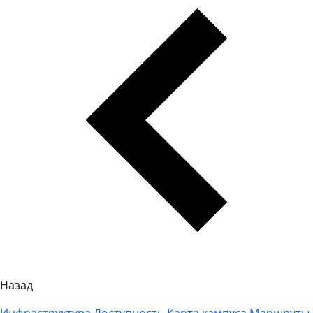
Назад
Инфраструктура
Доступность
Карта кампуса
Маршруты