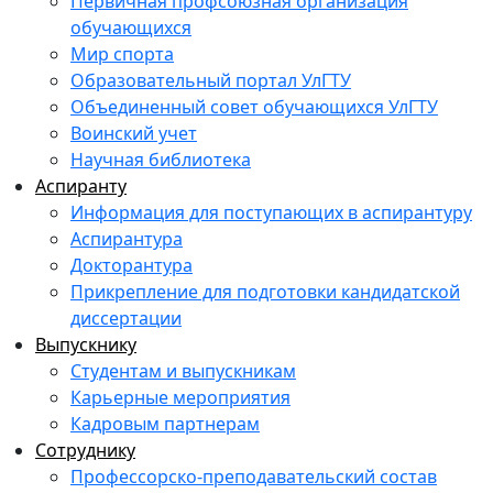
Первичная профсоюзная организация
обучающихся
Мир спорта
Образовательный портал УлГТУ
Объединенный совет обучающихся УлГТУ
Воинский учет
Научная библиотека
Аспиранту
Информация для поступающих в аспирантуру
Аспирантура
Докторантура
Прикрепление для подготовки кандидатской
диссертации
Выпускнику
Студентам и выпускникам
Карьерные мероприятия
Кадровым партнерам
Сотруднику
Профессорско-преподавательский состав