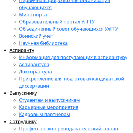
Первичная профсоюзная организация
обучающихся
Мир спорта
Образовательный портал УлГТУ
Объединенный совет обучающихся УлГТУ
Воинский учет
Научная библиотека
Аспиранту
Информация для поступающих в аспирантуру
Аспирантура
Докторантура
Прикрепление для подготовки кандидатской
диссертации
Выпускнику
Студентам и выпускникам
Карьерные мероприятия
Кадровым партнерам
Сотруднику
Профессорско-преподавательский состав