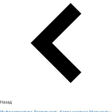
Назад
Инфраструктура
Доступность
Карта кампуса
Маршруты