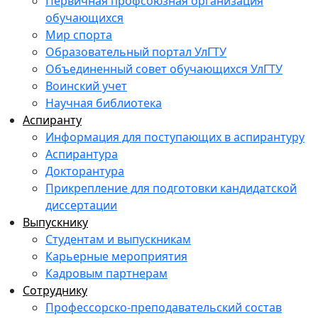
Первичная профсоюзная организация
обучающихся
Мир спорта
Образовательный портал УлГТУ
Объединенный совет обучающихся УлГТУ
Воинский учет
Научная библиотека
Аспиранту
Информация для поступающих в аспирантуру
Аспирантура
Докторантура
Прикрепление для подготовки кандидатской
диссертации
Выпускнику
Студентам и выпускникам
Карьерные мероприятия
Кадровым партнерам
Сотруднику
Профессорско-преподавательский состав