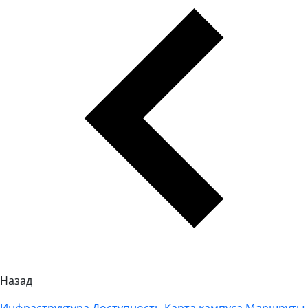
Назад
Инфраструктура
Доступность
Карта кампуса
Маршруты