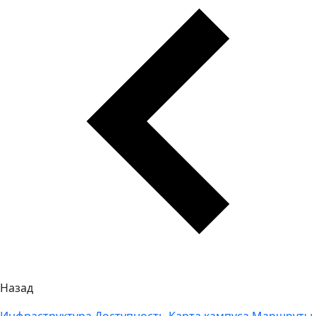
Назад
Инфраструктура
Доступность
Карта кампуса
Маршруты