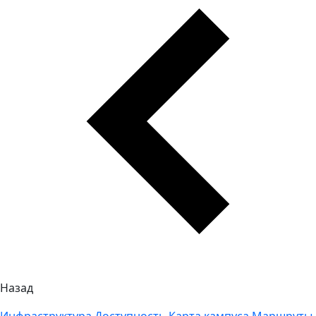
Назад
Инфраструктура
Доступность
Карта кампуса
Маршруты