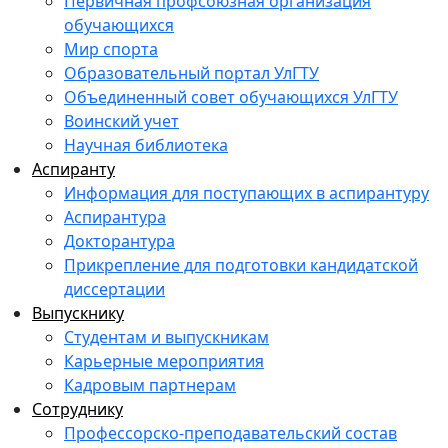
Первичная профсоюзная организация
обучающихся
Мир спорта
Образовательный портал УлГТУ
Объединенный совет обучающихся УлГТУ
Воинский учет
Научная библиотека
Аспиранту
Информация для поступающих в аспирантуру
Аспирантура
Докторантура
Прикрепление для подготовки кандидатской
диссертации
Выпускнику
Студентам и выпускникам
Карьерные мероприятия
Кадровым партнерам
Сотруднику
Профессорско-преподавательский состав