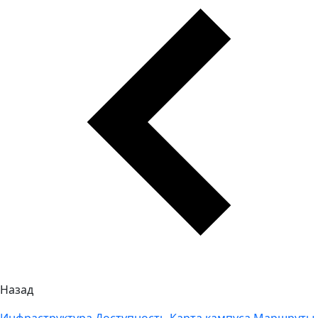
Назад
Инфраструктура
Доступность
Карта кампуса
Маршруты