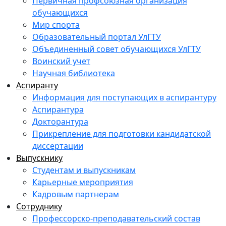
Первичная профсоюзная организация
обучающихся
Мир спорта
Образовательный портал УлГТУ
Объединенный совет обучающихся УлГТУ
Воинский учет
Научная библиотека
Аспиранту
Информация для поступающих в аспирантуру
Аспирантура
Докторантура
Прикрепление для подготовки кандидатской
диссертации
Выпускнику
Студентам и выпускникам
Карьерные мероприятия
Кадровым партнерам
Сотруднику
Профессорско-преподавательский состав